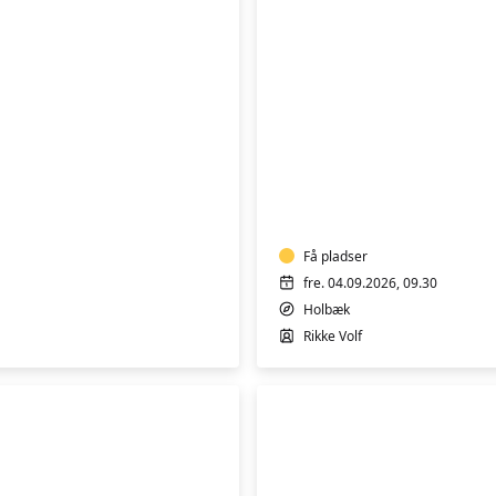
MALERI
FOR
ALLE
Få pladser
fre. 04.09.2026, 09.30
Holbæk
Rikke Volf