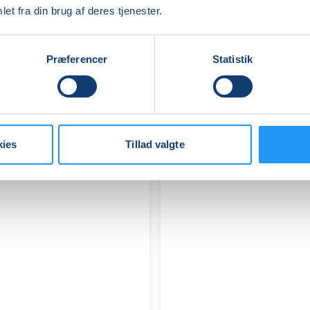
MALERI
et fra din brug af deres tjenester.
Ledige pladser
Præferencer
Statistik
tirs. 15.09.2026, 09.00
Holbæk
Lisbet Pinnerup Møller
kies
Tillad valgte