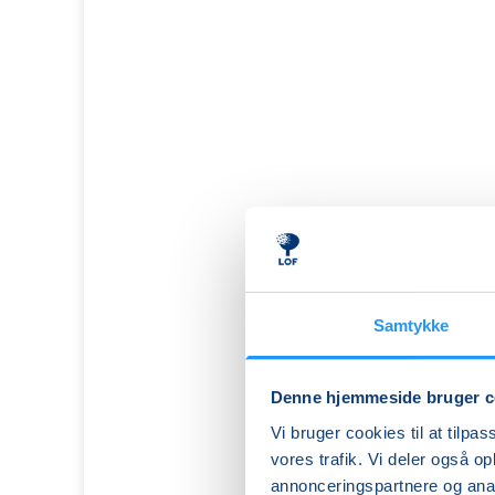
Samtykke
Denne hjemmeside bruger c
Vi bruger cookies til at tilpas
SY
vores trafik. Vi deler også 
MED
annonceringspartnere og anal