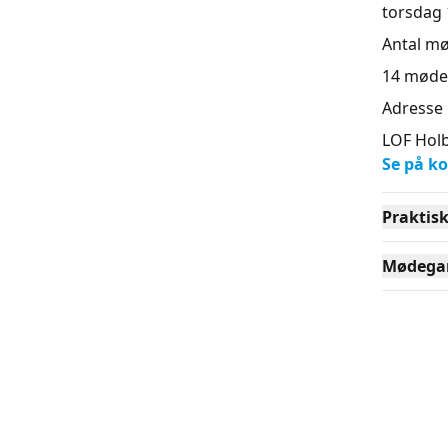
torsdag 1
Antal m
14
møde
Adresse
LOF Holb
Se på ko
Praktis
Mødega