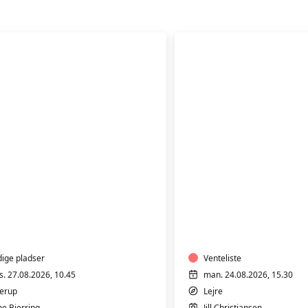
THA
GA
YOGA
-
NSYNTAGENDE
HENSYNTAGENDE
dige pladser
Venteliste
s. 27.08.2026, 10.45
man. 24.08.2026, 15.30
derup
Lejre
ne Bjerring
Jill Christiansen