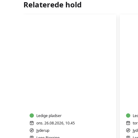
Relaterede hold
HATHA
HA
YOGA
YO
-
-
HENSYNTAGENDE
HE
Ledige pladser
Le
ons. 26.08.2026, 10.45
tor
Jyderup
Jy
Lene Bjerring
Le