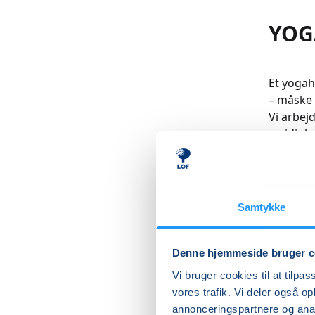
YOG
Et yogah
– måske 
Vi arbej
smidighe
kropshol
kroppen.
mærke fo
Hver und
Samtykke
derfra m
Læs me
Denne hjemmeside bruger c
Vi bruger cookies til at tilpas
vores trafik. Vi deler også 
annonceringspartnere og anal