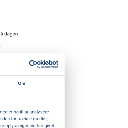
 på dagen
r
ryg,
ær i
radvist
gelighed.
u går
Om
 medier og til at analysere
nden for sociale medier,
e oplysninger, du har givet