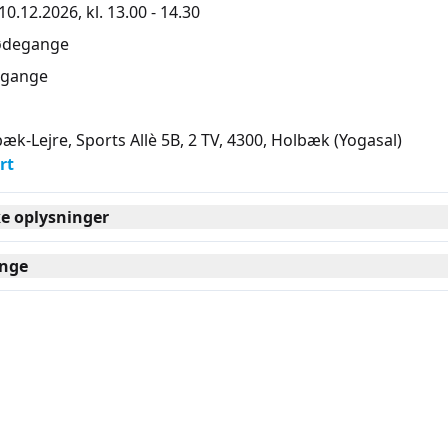
0.12.2026, kl. 13.00 - 14.30
ødegange
gange
æk-Lejre, Sports Allè 5B, 2 TV, 4300
, Holbæk
(Yogasal)
rt
ke oplysninger
nge