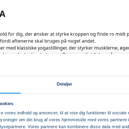
A
old for dig, der ønsker at styrke kroppen og finde ro midt
fordi aftenerne skal bruges på noget andet.
der med klassiske yogastillinger, der styrker musklerne, øge
den og forbedrer balancen. Der er særligt fokus på mave, 
dning og åndedræt, så du oplever mere styrke, ro og nærv
 Undervisningen tilpasses dine forudsætninger, og du vil g
rbedringer i både styrke, balance, koncentration og bevæ
ervisning afsluttes med en dejlig, guidet afspænding, så d
Detaljer
ed fornyet energi og ro i kroppen.
re
ookies
se vores indhold og annoncer, til at vise dig funktioner til sociale
oplysninger om din brug af vores hjemmeside med vores partnere i
Indlæser frie pladser...
ysepartnere. Vores partnere kan kombinere disse data med andr