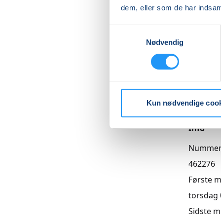
dem, eller som de har indsaml
Betal med
Samtykkevalg
Nødvendig
Priser
Almen
DKK 1.29
Kun nødvendige coo
Info
Numme
462276
Første 
torsdag 0
Sidste 