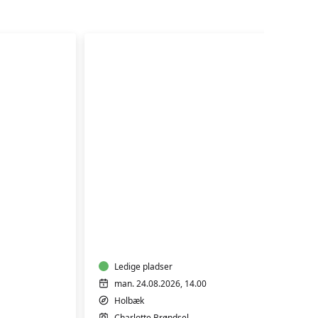
BLID
HATHA
YOGA
Ledige pladser
man. 24.08.2026, 14.00
Holbæk
Charlotte Brøndsel