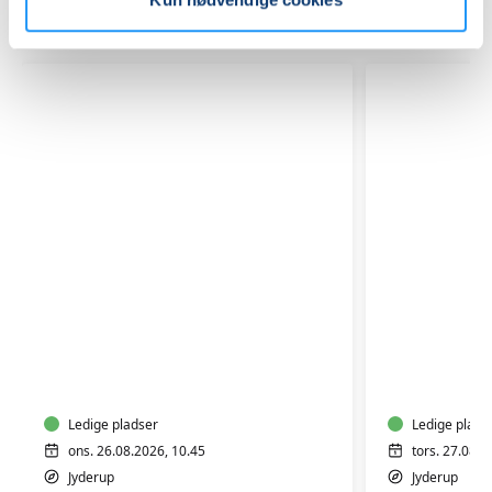
Relaterede hold
HATHA
HATHA
YOGA
YOGA
-
-
HENSYNTAGENDE
HENSYNT
Ledige pladser
Ledige plads
ons. 26.08.2026, 10.45
tors. 27.08.2
Jyderup
Jyderup