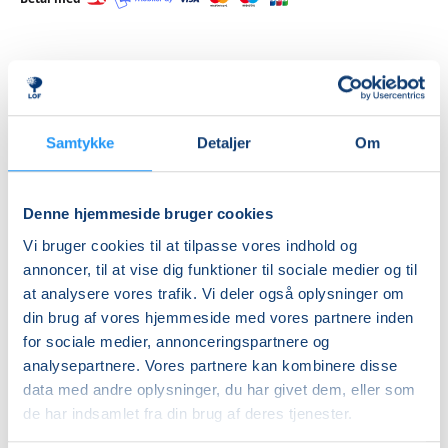
Priser
Hensyntagende
Samtykke
Detaljer
Om
undervisning
DKK 1.320,00
Denne hjemmeside bruger cookies
Info
Vi bruger cookies til at tilpasse vores indhold og
annoncer, til at vise dig funktioner til sociale medier og til
Nummer
at analysere vores trafik. Vi deler også oplysninger om
462158
din brug af vores hjemmeside med vores partnere inden
for sociale medier, annonceringspartnere og
Første mødegang
analysepartnere. Vores partnere kan kombinere disse
mandag 24.08.2026, kl. 14.00 - 15.30
data med andre oplysninger, du har givet dem, eller som
Sidste mødegang
de har indsamlet fra din brug af deres tjenester.
mandag 14.12.2026, kl. 14.00 - 15.30