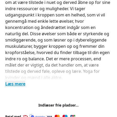
om at være tilstede i nuet og derved åbne op for sine
indre ressourcer og muligheder. Vi tager
udgangspunkt i kroppen som en helhed, som vi vil
gennemgå med enkle lette øvelser, hvor
koncentration og åndedrættet indgår som en
naturlig del. Disse øvelser som både er styrkende og
smidiggørende, og som løsner op i dybereliggende
muskulaturer, bygger kroppen op og fremmer din
kropforståelse, hvorved du finder tilbage til din egen
indre ro og balance. Det er mere processen, end
målet der er vigtigt, da det handler om, at være
tilstede og derved føle, opleve og lære. Yoga for
kvinder og mænd i alle aldre.
Læs mere
Indlæser frie pladser...
Betal med