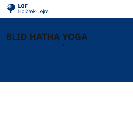
BLID HATHA YOGA
Hensyntagende kurser
Yoga