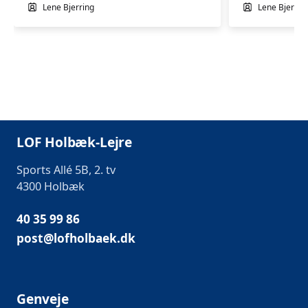
Lene Bjerring
Lene Bjerrin
LOF Holbæk-Lejre
Sports Allé 5B, 2. tv
4300 Holbæk
40 35 99 86
post@lofholbaek.dk
Genveje