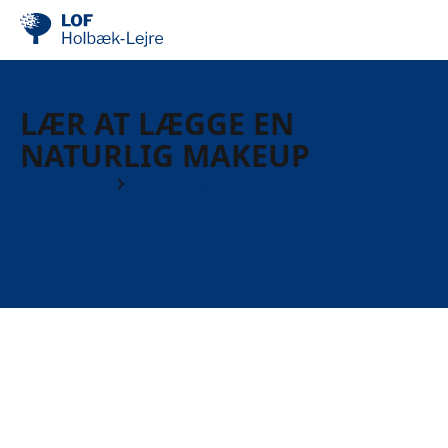
LÆR AT LÆGGE EN
NATURLIG MAKEUP
Workshops
Livsstil og personlig udvikling