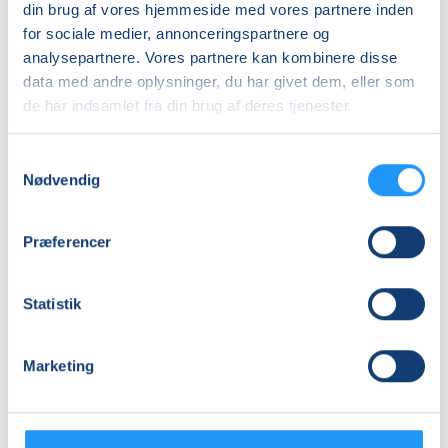
din brug af vores hjemmeside med vores partnere inden
Priser
for sociale medier, annonceringspartnere og
Almen
analysepartnere. Vores partnere kan kombinere disse
data med andre oplysninger, du har givet dem, eller som
DKK 325,00
de har indsamlet fra din brug af deres tjenester.
Info
Samtykkevalg
Nødvendig
Nummer
462015
Præferencer
Mødegang
tirsdag 15.09.2026, kl. 18.00 - 20.15
Statistik
Antal mødegange
1
mødegang
Marketing
Adresse
LOF Holbæk-Lejre, Sports Allè 5B, 2 TV, 4300
, Holbæk
(Lokale 5)