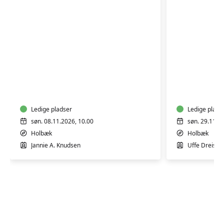
HÅR-
STYLING
AKTIEKU
Ledige pladser
Ledige plads
søn. 08.11.2026, 10.00
søn. 29.11.2
Holbæk
Holbæk
Jannie A. Knudsen
Uffe Dreiser