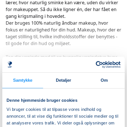
lærer, hvor naturlig sminke kan være, uden du virker
for makeuppet. Så du ikke ligner én, der har fået en
gang krigsmaling i hovedet.
Der bruges 100% naturlig åndbar makeup, hvor
fokus er naturlighed for din hud. Makeup, hvor der er
taget stilling til, hvilke indholdsstoffer der benyttes -
til gode for din hud og miljøet.
Tag din veninde med til en hyggelig venindetur, hvor
du er i fokus under kyndig vejledning. Hvor I hygger
Læs mere
jer sammen og får ny viden. Og I øver jer sammen og
vi griner. Holdet er lille, og du får masser af fif med
Samtykke
Detaljer
Om
hjem, også hvordan du bedst passer din hud. Og vi
griner sammen, for en makeupworkshop er sjov.
Indlæser frie pladser...
Denne hjemmeside bruger cookies
Betal med
Vi bruger cookies til at tilpasse vores indhold og
annoncer, til at vise dig funktioner til sociale medier og til
at analysere vores trafik. Vi deler også oplysninger om