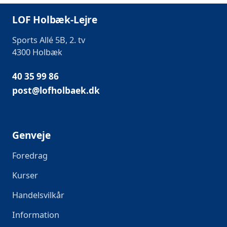
LOF Holbæk-Lejre
Sports Allé 5B, 2. tv
4300 Holbæk
40 35 99 86
post@lofholbaek.dk
Genveje
Foredrag
Kurser
Handelsvilkår
Information