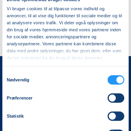
Hvarregaard
Vi bruger cookies til at tilpasse vores indhold og
annoncer, til at vise dig funktioner til sociale medier og til
Ingen resultater
at analysere vores trafik. Vi deler også oplysninger om
din brug af vores hjemmeside med vores partnere inden
for sociale medier, annonceringspartnere og
analysepartnere. Vores partnere kan kombinere disse
data med andre oplysninger, du har givet dem, eller som
de har indsamlet fra din brug af deres tjenester.
LOF Holbæk-Lejre
Samtykkevalg
Sports Allé 5B, 2. tv
Nødvendig
4300 Holbæk
40 35 99 86
Præferencer
post@lofholbaek.dk
Statistik