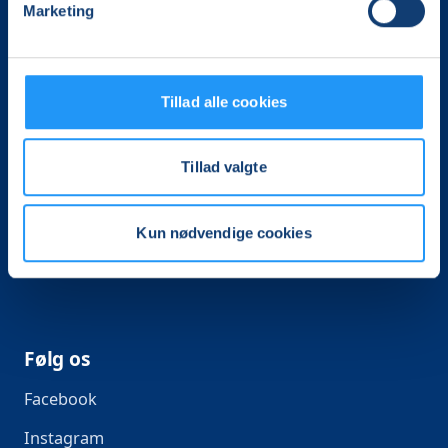
Genveje
Marketing
Foredrag
Kurser
Tillad alle cookies
Handelsvilkår
Information
Tillad valgte
For undervisere
Kun nødvendige cookies
Følg os
Facebook
Instagram