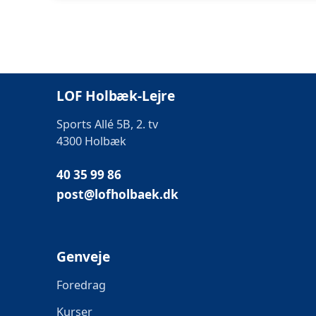
LOF Holbæk-Lejre
Sports Allé 5B, 2. tv
4300 Holbæk
40 35 99 86
post@lofholbaek.dk
Genveje
Foredrag
Kurser