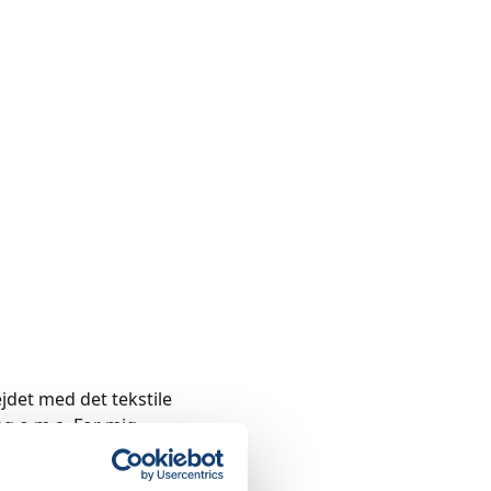
ejdet med det tekstile
ng o.m.a. For mig
videreudvikle det, man
r.