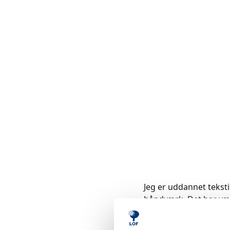
Jeg er uddannet teksti
håndværk. Det har vær
handler undervisning 
allerede kan. Jeg elske