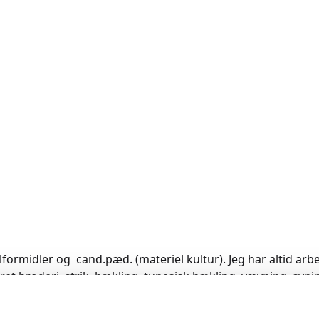
lformidler og cand.pæd. (materiel kultur). Jeg har altid arb
et broderi, strik, hækling, tunesisk hækling, vævning, syni
om, at det skal være sjovt og spændende at lære nyt og at 
r at afprøve nye teknikker, og at videregive den viden jeg ha