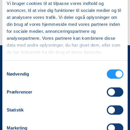
Vi bruger cookies til at tilpasse vores indhold og
Ingen resultater
annoncer, til at vise dig funktioner til sociale medier og til
at analysere vores trafik. Vi deler også oplysninger om
din brug af vores hjemmeside med vores partnere inden
for sociale medier, annonceringspartnere og
analysepartnere. Vores partnere kan kombinere disse
data med andre oplysninger, du har givet dem, eller som
de har indsamlet fra din brug af deres tjenester.
LOF Holbæk-Lejre
Sports Allé 5B, 2. tv
Samtykkevalg
4300 Holbæk
Nødvendig
40 35 99 86
Præferencer
post@lofholbaek.dk
Statistik
Genveje
Marketing