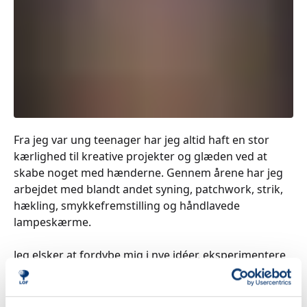
Fra jeg var ung teenager har jeg altid haft en stor
kærlighed til kreative projekter og glæden ved at
skabe noget med hænderne. Gennem årene har jeg
arbejdet med blandt andet syning, patchwork, strik,
hækling, smykkefremstilling og håndlavede
lampeskærme.
Jeg elsker at fordybe mig i nye idéer, eksperimentere
med farver og materialer og lade gamle
håndværkstraditioner leve videre på en moderne
måde.