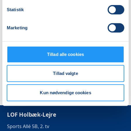
Statistik
SY
LAV
MED
DIN
Marketing
JERSEY
EGEN
LAMPESKÆRM
Ledige pladser
Ledige pladser
søn. 06.09.2026, 10.00
søn. 04.10.2026, 10.00
Tillad alle cookies
Holbæk
Holbæk
Connie Jahn
Connie Jahn
Tillad valgte
Kun nødvendige cookies
LOF Holbæk-Lejre
Sports Allé 5B, 2. tv