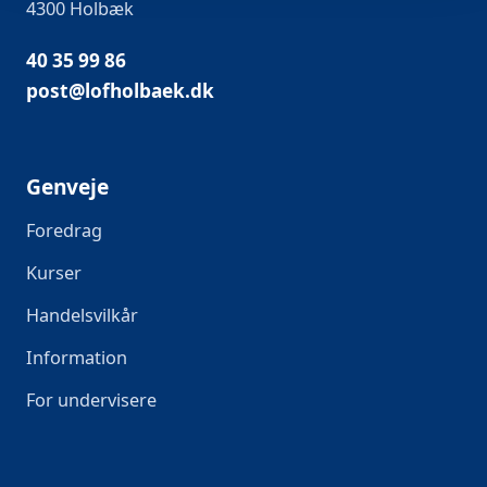
4300 Holbæk
40 35 99 86
post@lofholbaek.dk
Genveje
Foredrag
Kurser
Handelsvilkår
Information
For undervisere