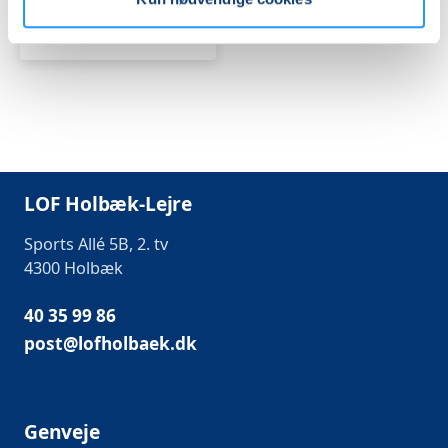
Holbæk
Anne Flohr Pedersen
LOF Holbæk-Lejre
Sports Allé 5B, 2. tv
4300 Holbæk
40 35 99 86
post@lofholbaek.dk
Genveje