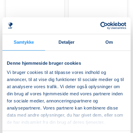
TRÆNING
TRÆNING
I
I
VARMTVAND
VARMTVAND
Samtykke
Detaljer
Om
Venteliste
Venteliste
man. 24.08.2026, 09.50
man. 24.08.2026, 11.30
Denne hjemmeside bruger cookies
Holbæk
Holbæk
Vi bruger cookies til at tilpasse vores indhold og
Anne Flohr Pedersen
Anne Flohr Pedersen
annoncer, til at vise dig funktioner til sociale medier og til
at analysere vores trafik. Vi deler også oplysninger om
din brug af vores hjemmeside med vores partnere inden
for sociale medier, annonceringspartnere og
analysepartnere. Vores partnere kan kombinere disse
data med andre oplysninger, du har givet dem, eller som
de har indsamlet fra din brug af deres tjenester.
TRÆNING
FYSIOPILATES