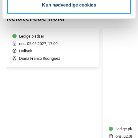
Kun nødvendige cookies
SPANSK
Relaterede hold
OG
MUSIK
Ledige pladser
ons. 05.05.2027, 17.00
Holbæk
Diana Franco Rodriguez
SPANSK
FOR
ØVEDE
I
Ledige plads
ons. 02.09.2