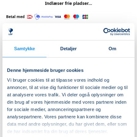
Indlæser frie pladser...
Betal med
Priser
Samtykke
Detaljer
Om
Almen
DKK 985,00
Denne hjemmeside bruger cookies
Vi bruger cookies til at tilpasse vores indhold og
Info
annoncer, til at vise dig funktioner til sociale medier og til
at analysere vores trafik. Vi deler også oplysninger om
Nummer
din brug af vores hjemmeside med vores partnere inden
462600
for sociale medier, annonceringspartnere og
Første mødegang
analysepartnere. Vores partnere kan kombinere disse
data med andre oplysninger, du har givet dem, eller som
tirsdag 01.09.2026, kl. 19.00 - 20.15
de har indsamlet fra din brug af deres tjenester.
Sidste mødegang