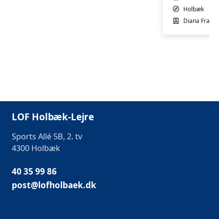
Holbæk
Diana Franco
LOF Holbæk-Lejre
Sports Allé 5B, 2. tv
4300 Holbæk
40 35 99 86
post@lofholbaek.dk