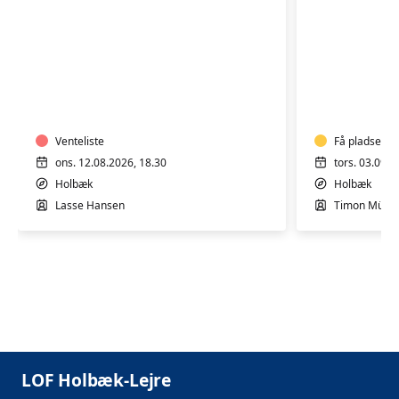
VISIBLE
VOICES
VERDENS
Venteliste
Få pladser
ons. 12.08.2026, 18.30
tors. 03.09.2
Holbæk
Holbæk
Lasse Hansen
Timon Mülle
LOF Holbæk-Lejre