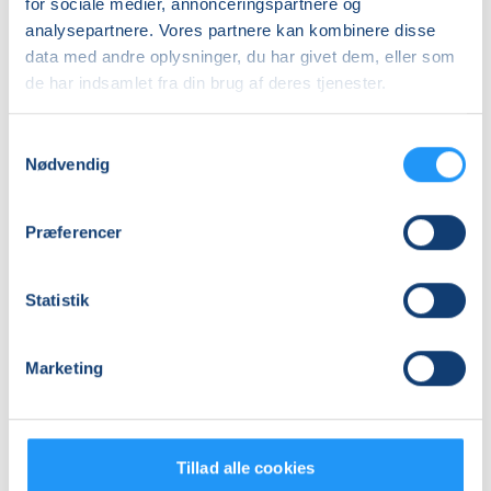
for sociale medier, annonceringspartnere og
Info
analysepartnere. Vores partnere kan kombinere disse
data med andre oplysninger, du har givet dem, eller som
Nummer
de har indsamlet fra din brug af deres tjenester.
462569
Første mødegang
Samtykkevalg
Nødvendig
mandag 17.08.2026, kl. 19.00 - 21.15
Sidste mødegang
Præferencer
mandag 23.11.2026, kl. 19.00 - 21.15
Antal mødegange
Statistik
11
mødegange
Adresse
Marketing
Holbæk By Skole - Absalon, Vandtårnsvej 3, 4300
,
Holbæk
(Musiklokalet)
Se på kort
Tillad alle cookies