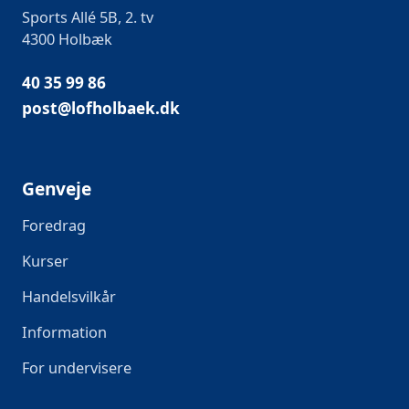
Sports Allé 5B, 2. tv
4300 Holbæk
40 35 99 86
post@lofholbaek.dk
Genveje
Foredrag
Kurser
Handelsvilkår
Information
For undervisere