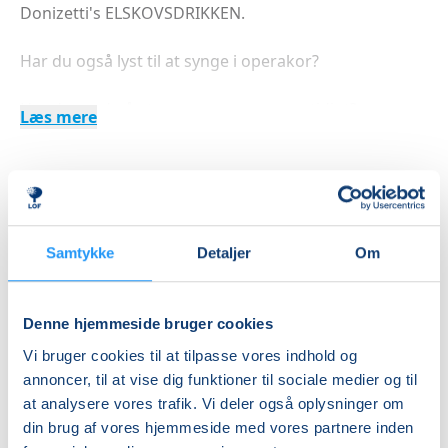
Donizetti's ELSKOVSDRIKKEN.
​Har du også lyst til at synge i operakor?
Har du mod på at synge og agere samtidigt?
Læs mere
Har du lyst til at optræde i kostume?
Indlæser frie pladser...
OiP’s Kor har eksisteret i mere end 15 år som en del
af "Opera i Provinsen" og har medvirket som kor i
Betal med
forskellige operaopsætninger sammen med
Samtykke
Detaljer
Om
professionelle operasangere: Verdi's OTELLO, Verdi's
RIGOLETTO og Puccini's TOSCA. Mussorgskij's BORIS
GODUNOV, Bizet's CARMEN som vandreopera i
Denne hjemmeside bruger cookies
Priser
Nykøbing Sjællands gader og stræder, Niels W. Gades
Vi bruger cookies til at tilpasse vores indhold og
ELVERSKUD, P&P's TURISTEN, Gaetano Donizetti's
annoncer, til at vise dig funktioner til sociale medier og til
Almen
ELSKOVSDRIKKEN.
at analysere vores trafik. Vi deler også oplysninger om
DKK 1.800,00
din brug af vores hjemmeside med vores partnere inden