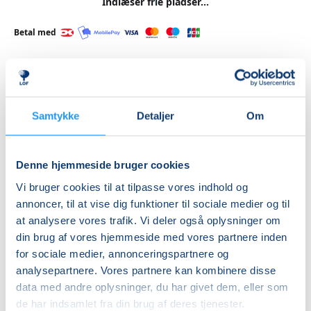
Indlæser frie pladser...
Betal med
Priser
Samtykke
Detaljer
Om
Almen
DKK 275,00
Denne hjemmeside bruger cookies
+8 år - ekstra kun iflg
Vi bruger cookies til at tilpasse vores indhold og
med voksen
annoncer, til at vise dig funktioner til sociale medier og til
DKK 70,00
at analysere vores trafik. Vi deler også oplysninger om
din brug af vores hjemmeside med vores partnere inden
Info
for sociale medier, annonceringspartnere og
analysepartnere. Vores partnere kan kombinere disse
Nummer
data med andre oplysninger, du har givet dem, eller som
462390
de har indsamlet fra din brug af deres tjenester.