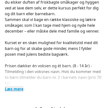
du elsker duften af friskbagte småkager og hyggen
ved at lave dem selv, er dette kursus perfekt for dig
og dit barn eller barnebarn.
Sammen skal vi bage en række klassiske og lækre
småkager, som I kan tage med hjem og nyde hele
december – eller måske dele med familie og venner.
Kurset er en skøn mulighed for kvalitetstid med dit
barn og for at skabe gode minder, mens I fylder
posen med julens bedste bagværk.
Prisen dækker én voksen og ét barn. (8 - 14 år) -
Tilmelding i den voksnes navn. Hvis du kommer med
to børn tilmelder du barn nr. 2 i barnets navn (pris 70
kr.)
Læs mere