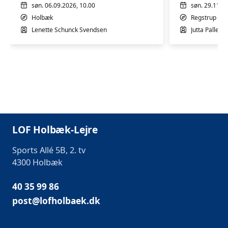
søn. 06.09.2026, 10.00
søn. 29.11.2
Holbæk
Regstrup
Lenette Schunck Svendsen
Jutta Pallesg
LOF Holbæk-Lejre
Sports Allé 5B, 2. tv
4300 Holbæk
40 35 99 86
post@lofholbaek.dk