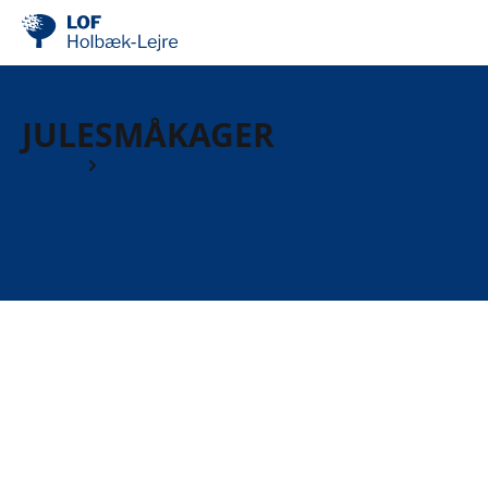
JULESMÅKAGER
Kurser
Mad & drikke