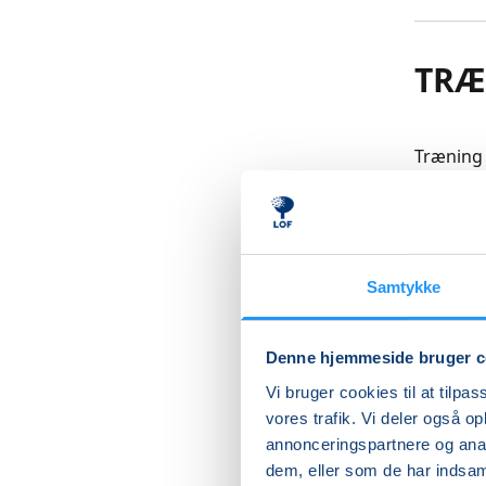
TRÆ
Træning 
eller mu
bevægels
OBS! Du 
en hjælp
Samtykke
Læs me
Denne hjemmeside bruger c
Vi bruger cookies til at tilpas
vores trafik. Vi deler også 
annonceringspartnere og anal
Betal med
dem, eller som de har indsaml