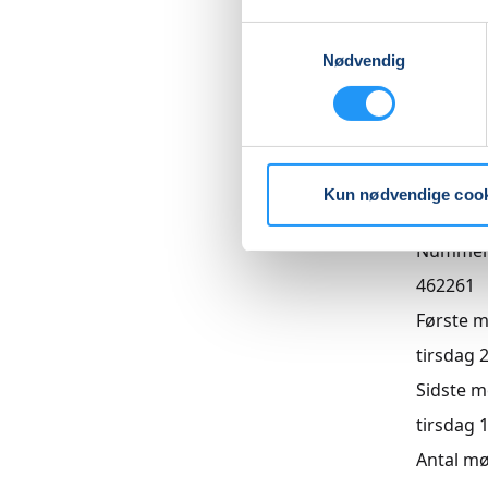
Samtykkevalg
Nødvendig
Priser
Hensynt
DKK 880
Kun nødvendige coo
Info
Numme
462261
Første 
tirsdag 2
Sidste 
tirsdag 1
Antal m