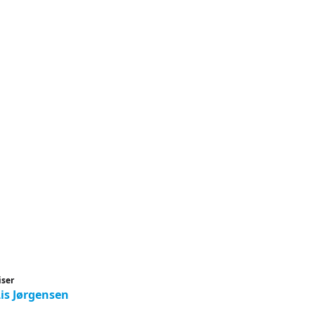
iser
Lis Jørgensen