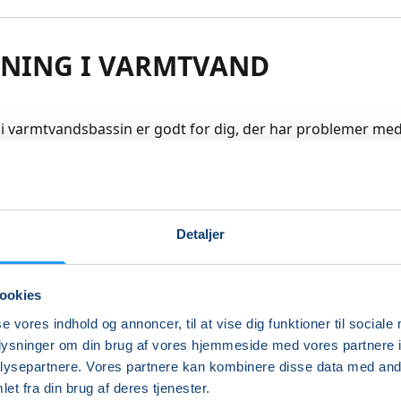
NING I VARMTVAND
i varmtvandsbassin er godt for dig, der har problemer med 
skler. Træning i vand er skånsom og vandets opdrift giver d
esfrihed end du har på land.
skal kunne klare dig selv med bad og omklædning (eller se
Detaljer
er med).
re
ookies
se vores indhold og annoncer, til at vise dig funktioner til sociale
Indlæser frie pladser...
oplysninger om din brug af vores hjemmeside med vores partnere i
ysepartnere. Vores partnere kan kombinere disse data med andr
et fra din brug af deres tjenester.