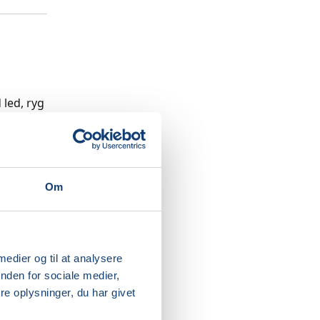
led, ryg
ig større
lv have
Om
 medier og til at analysere
nden for sociale medier,
e oplysninger, du har givet