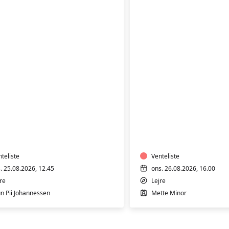
ÆNING
TRÆNING
I
RMTVAND
VARMTVAND
teliste
Venteliste
s. 25.08.2026, 12.45
ons. 26.08.2026, 16.00
re
Lejre
un Pii Johannessen
Mette Minor