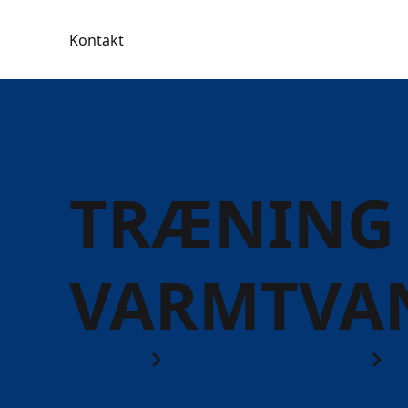
Kontakt
TRÆNING 
VARMTVA
Kurser
Krop & bevægelse
V