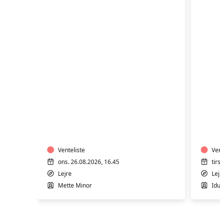
TRÆNING
TR
I
I
VARMTVAND
VA
Venteliste
Ven
ons. 26.08.2026, 16.45
tir
Lejre
Lej
Mette Minor
Id