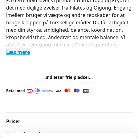
På dette hold laver vi primært Hatha Yoga og krydrer
det med dejlige øvelser fra Pilates og Qigong. Engang
imellem bruger vi vægte og andre redskaber for at
bruge kroppen på forskellige måder. Du får arbejdet
med din styrke, smidighed, balance, koordination,
kropsbevidsthed, åndedræt og mentale balance. Vi
afslutter hver gang med ca. 20 min afspænding.
Læs mere
Indlæser frie pladser...
Betal med
Priser
Hensyntagende