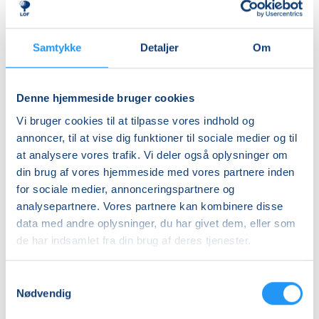
undervisning
DKK 1.380,00
Samtykke
Detaljer
Om
Info
Nummer
Denne hjemmeside bruger cookies
462164
Vi bruger cookies til at tilpasse vores indhold og
annoncer, til at vise dig funktioner til sociale medier og til
Første mødegang
at analysere vores trafik. Vi deler også oplysninger om
tirsdag 25.08.2026, kl. 09.15 - 10.45
din brug af vores hjemmeside med vores partnere inden
Sidste mødegang
for sociale medier, annonceringspartnere og
analysepartnere. Vores partnere kan kombinere disse
tirsdag 08.12.2026, kl. 09.15 - 10.45
data med andre oplysninger, du har givet dem, eller som
Antal mødegange
de har indsamlet fra din brug af deres tjenester.
15
mødegange
Adresse
Samtykkevalg
Nødvendig
LOF Holbæk-Lejre, Sports Allè 5B, 2 TV, 4300
, Holbæk
(Yogasal)