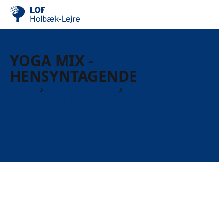
YOGA MIX -
HENSYNTAGENDE
Kurser
Krop & bevægelse
Pilates - Fysiopilates & Gotved