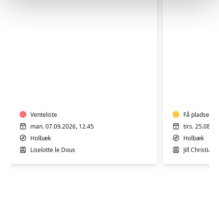
GOTVED,
YOGA
PILATES
OG
OG
AFSPÆN
AFSPÆNDING
-
Venteliste
HENSYNT
Få pladser
man. 07.09.2026, 12.45
tirs. 25.08.2
Holbæk
Holbæk
Liselotte le Dous
Jill Christian