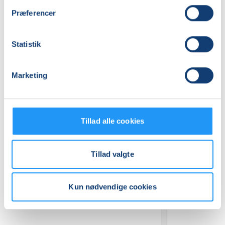
Se på kort
Præferencer
Praktiske oplysninger
Statistik
Mødegange
Marketing
Tillad alle cookies
Tillad valgte
Relaterede hold
Kun nødvendige cookies