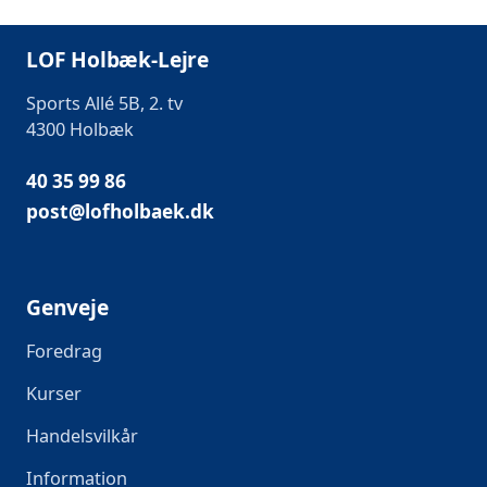
LOF Holbæk-Lejre
Sports Allé 5B, 2. tv
4300 Holbæk
40 35 99 86
post@lofholbaek.dk
Genveje
Foredrag
Kurser
Handelsvilkår
Information