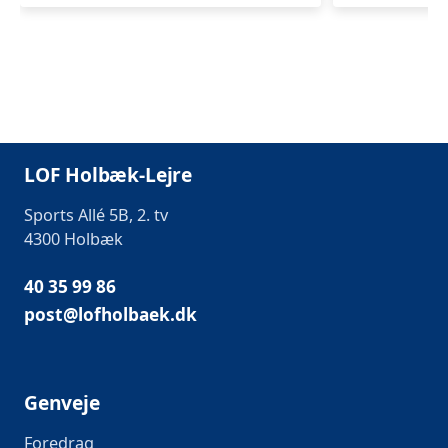
LOF Holbæk-Lejre
Sports Allé 5B, 2. tv
4300 Holbæk
40 35 99 86
post@lofholbaek.dk
Genveje
Foredrag