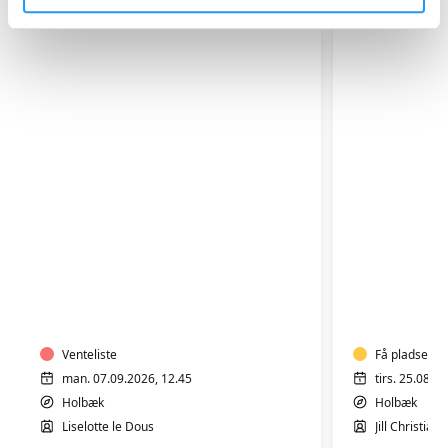
GOTVED,
YOGA
PILATES
OG
OG
AFSPÆN
AFSPÆNDING
-
Venteliste
HENSYNT
Få pladser
man. 07.09.2026, 12.45
tirs. 25.08.2
Holbæk
Holbæk
Liselotte le Dous
Jill Christian