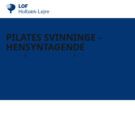
PILATES SVINNINGE -
HENSYNTAGENDE
Kurser
Krop & bevægelse
Pilates - Fysiopilates & Gotved