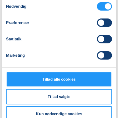
Samtykkevalg
Nødvendig
15
mødegange
Adresse
Præferencer
Svinninge Bibliotek, Hovedgaden 59, 4520
, Svinninge
(Lokale 1)
Se på kort
Statistik
Praktiske oplysninger
Marketing
Mødegange
Tillad alle cookies
Tillad valgte
Kun nødvendige cookies
Relaterede hold