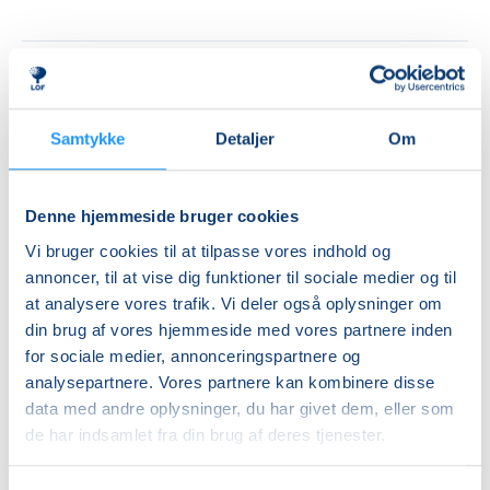
Priser
Hensyntagende
Samtykke
Detaljer
Om
undervisning
DKK 1.230,00
Denne hjemmeside bruger cookies
Info
Vi bruger cookies til at tilpasse vores indhold og
Nummer
annoncer, til at vise dig funktioner til sociale medier og til
at analysere vores trafik. Vi deler også oplysninger om
462236
din brug af vores hjemmeside med vores partnere inden
Første mødegang
for sociale medier, annonceringspartnere og
tirsdag 25.08.2026, kl. 10.00 - 11.30
analysepartnere. Vores partnere kan kombinere disse
data med andre oplysninger, du har givet dem, eller som
Sidste mødegang
de har indsamlet fra din brug af deres tjenester.
tirsdag 08.12.2026, kl. 10.00 - 11.30
Antal mødegange