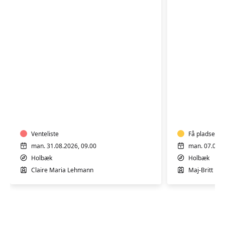
KNOGLESKØRHED
KNOGLES
-
-
HENSYNTAGENDE
HENSYNT
Venteliste
Få pladser
man. 31.08.2026, 09.00
man. 07.09.2
Holbæk
Holbæk
Claire Maria Lehmann
Maj-Britt Fa