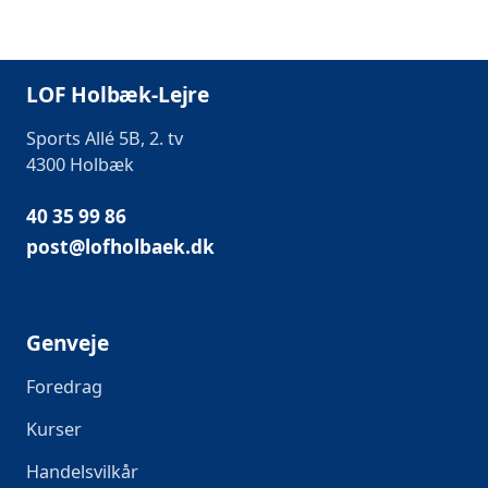
LOF Holbæk-Lejre
Sports Allé 5B, 2. tv
4300 Holbæk
40 35 99 86
post@lofholbaek.dk
Genveje
Foredrag
Kurser
Handelsvilkår