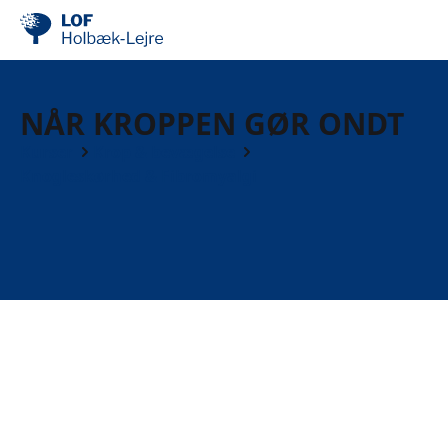
NÅR KROPPEN GØR ONDT
Kurser
Krop & bevægelse
Knogleskørhed & Fibromyalgi