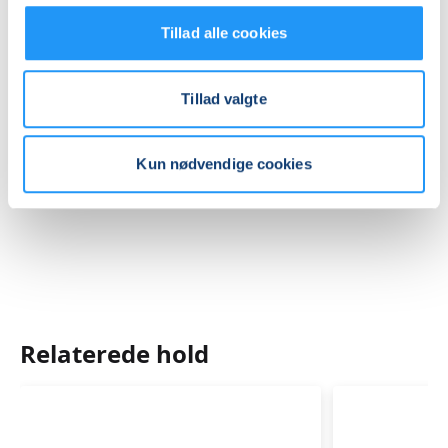
LOF Holbæk-Lejre, Sports Allè 5B, 2 TV, 4300
, Holbæk
(Lille yogasal)
Tillad alle cookies
Se på kort
Tillad valgte
Praktiske oplysninger
Mødegange
Kun nødvendige cookies
Relaterede hold