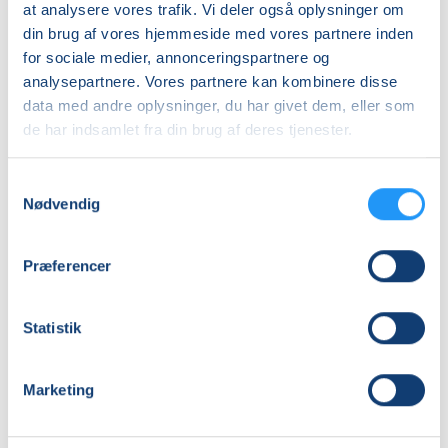
at analysere vores trafik. Vi deler også oplysninger om
Hensyntagende
din brug af vores hjemmeside med vores partnere inden
undervisning
for sociale medier, annonceringspartnere og
DKK 1.380,00
analysepartnere. Vores partnere kan kombinere disse
data med andre oplysninger, du har givet dem, eller som
Info
de har indsamlet fra din brug af deres tjenester.
Nummer
Samtykkevalg
462112
Nødvendig
Første mødegang
torsdag 27.08.2026, kl. 11.00 - 12.30
Præferencer
Sidste mødegang
torsdag 10.12.2026, kl. 11.00 - 12.30
Statistik
Antal mødegange
15
mødegange
Marketing
Adresse