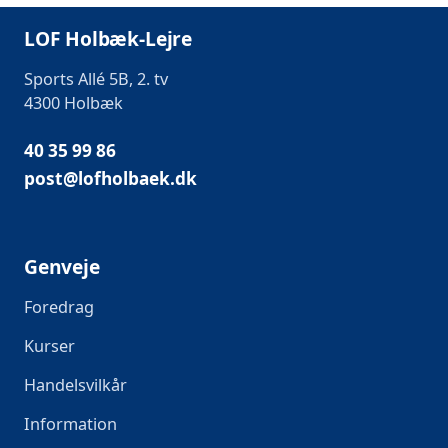
LOF Holbæk-Lejre
Sports Allé 5B, 2. tv
4300 Holbæk
40 35 99 86
post@lofholbaek.dk
Genveje
Foredrag
Kurser
Handelsvilkår
Information