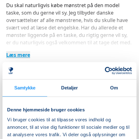
Du skal naturligvis købe mønstret på den model
taske, som du gerne vil sy. Jeg tilbyder danske
oversættelser af alle mønstrene, hvis du skulle have
svært ved at læse det engelske. Har du allerede et
mønster liggende på en taske, du rigtig gerne vil sy,
er du naturligvis også velkommen til at tage det med.
Læs mere
Inden kurset modtager du en mail med billeder af
taskerne, samt materialeforbrug.
Du skal selv medbringe stof og andre materialer til
hver kursusgang.
Indlæser frie pladser...
Under kurset syr vi på maskine efter amerikanske
Samtykke
Detaljer
Om
mål.
Betal med
Derudover skal du til kurset medbringe:
- Evt. Symaskine
Denne hjemmeside bruger cookies
- Skærelineal med amerikanske mål (Kan evt. lånes)
Vi bruger cookies til at tilpasse vores indhold og
- Skærehjul (kan evt. lånes)
Priser
annoncer, til at vise dig funktioner til sociale medier og til
- Skæreunderlag (Kan evt. lånes)
at analysere vores trafik. Vi deler også oplysninger om
Almen