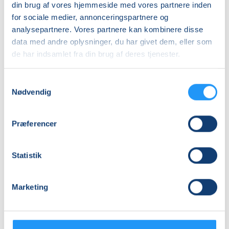
- Alm. sygrej (knappenåle, opsprætter, stofsaks, tråd,
din brug af vores hjemmeside med vores partnere inden
stofpen mv.)
DKK 960,00
for sociale medier, annonceringspartnere og
analysepartnere. Vores partnere kan kombinere disse
Kurset er for alle, der har lyst til at prøve kræfter med
Info
data med andre oplysninger, du har givet dem, eller som
at sy tasker.
de har indsamlet fra din brug af deres tjenester.
Nummer
462345
Samtykkevalg
Nødvendig
Første mødegang
tirsdag 15.09.2026, kl. 18.15 - 21.15
Præferencer
Sidste mødegang
tirsdag 08.12.2026, kl. 18.15 - 21.15
Statistik
Antal mødegange
4
mødegange
Marketing
Adresse
LOF Holbæk-Lejre, Sports Allè 5B, 2 TV, 4300
, Holbæk
(Lokale 8)