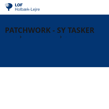
PATCHWORK - SY TASKER
Kurser
Kreativ & praktisk
Patchwork