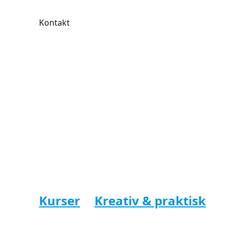
Kontakt
Farver, fo
nye idéer
Kurser
Kreativ & praktisk
M
Uanset om du er begynder eller har malet før, fin