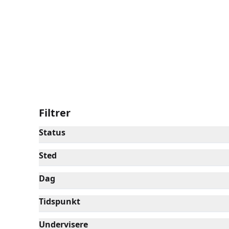
plads til både fordybelse, eksperimenter og gl
Filtrer
Status
Sted
Dag
Tidspunkt
Undervisere