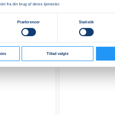
AKRYLMALING
et fra din brug af deres tjenester.
Ledige pladser
Præferencer
Statistik
ons. 16.09.2026, 19.00
Holbæk
Solvejg Kristensen
kies
Tillad valgte