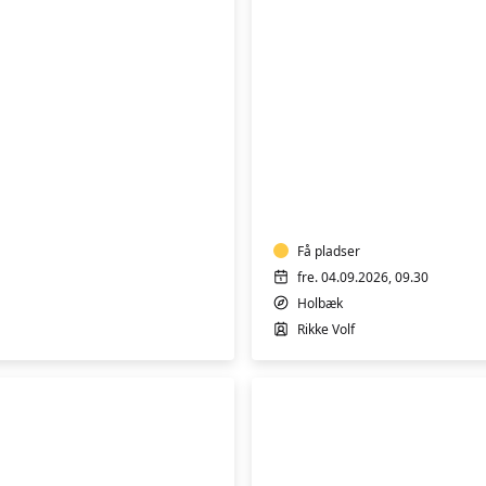
MALERI
FOR
ALLE
Få pladser
fre. 04.09.2026, 09.30
Holbæk
Rikke Volf