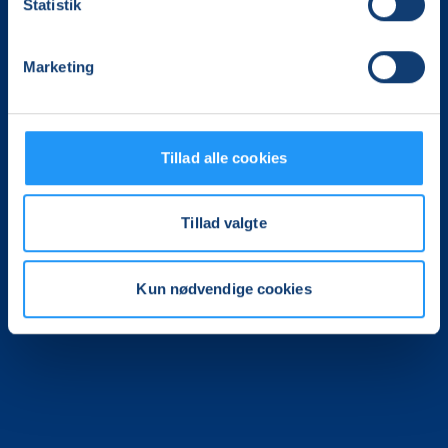
Statistik
post@lofholbaek.dk
Marketing
Genveje
Foredrag
Tillad alle cookies
Kurser
Tillad valgte
Handelsvilkår
Information
Kun nødvendige cookies
For undervisere