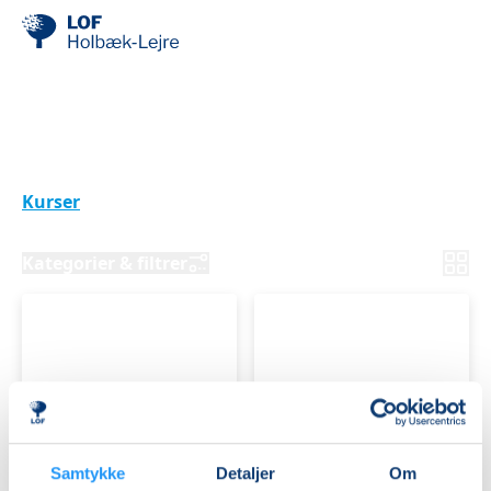
Skab med pixel og
perspektiv
Kurser
IT & foto
Kategorier & filtrer
FOTOKURSUS
FOTOKURSUS
-
-
Samtykke
Detaljer
Om