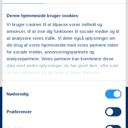
BEGYNDER
UDVIDET
Ledige pladser
Ledige pladser
Denne hjemmeside bruger cookies
ons. 23.09.2026, 18.30
ons. 18.11.2026, 18.30
Vi bruger cookies til at tilpasse vores indhold og
Holbæk
Holbæk
annoncer, til at vise dig funktioner til sociale medier og til
Claus Bech
Claus Bech
at analysere vores trafik. Vi deler også oplysninger om
din brug af vores hjemmeside med vores partnere inden
for sociale medier, annonceringspartnere og
analysepartnere. Vores partnere kan kombinere disse
data med andre oplysninger, du har givet dem, eller som
de har indsamlet fra din brug af deres tjenester.
Samtykkevalg
Nødvendig
LOF Holbæk-Lejre
Sports Allé 5B, 2. tv
Præferencer
4300 Holbæk
40 35 99 86