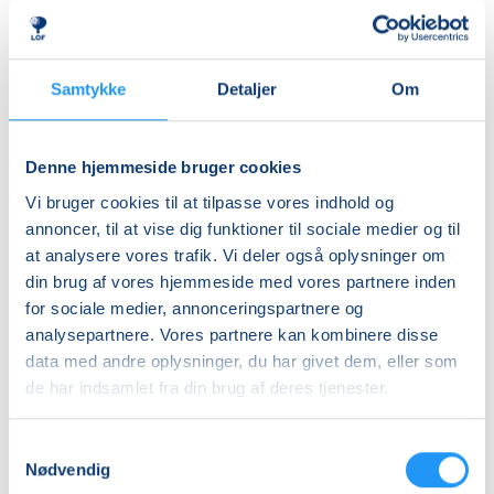
Priser
Samtykke
Detaljer
Om
Almen
DKK 475,00
Denne hjemmeside bruger cookies
Vi bruger cookies til at tilpasse vores indhold og
Info
annoncer, til at vise dig funktioner til sociale medier og til
Nummer
at analysere vores trafik. Vi deler også oplysninger om
din brug af vores hjemmeside med vores partnere inden
462215
for sociale medier, annonceringspartnere og
Mødegang
analysepartnere. Vores partnere kan kombinere disse
torsdag 01.10.2026, kl. 17.00 - 21.00
data med andre oplysninger, du har givet dem, eller som
de har indsamlet fra din brug af deres tjenester.
Antal mødegange
1
mødegang
Samtykkevalg
Adresse
Nødvendig