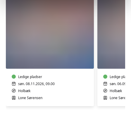
FØRSTEHJÆLP
FØRSTEH
KØREKORT
KØREKOR
Ledige pladser
Ledige plads
søn. 08.11.2026, 09.00
søn. 06.09.2
Holbæk
Holbæk
Lone Sørensen
Lone Sørens