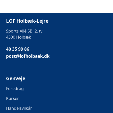
LOF Holbæk-Lejre
Sports Allé 5B, 2. tv
4300 Holbæk
40 35 99 86
post@lofholbaek.dk
Genveje
Foredrag
Kurser
Handelsvilkår