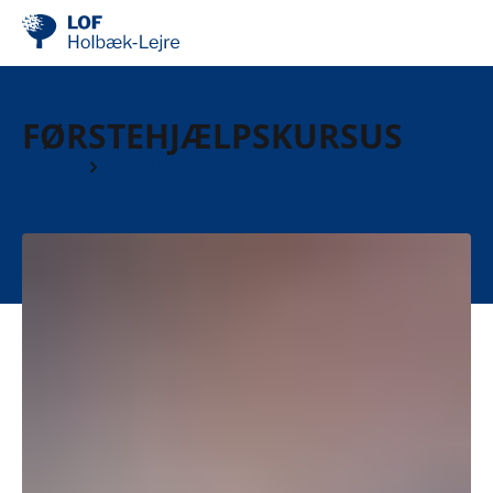
FØRSTEHJÆLPSKURSUS
Kurser
Førstehjælp