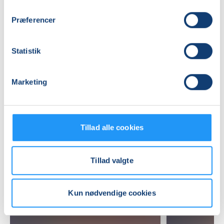
LOF Holbæk-Lejre, Sports Allè 5B, 2 TV, 4300
, Holbæk
(Lokale 1)
Præferencer
Se på kort
Praktiske oplysninger
Statistik
Mødegange
Marketing
Tillad alle cookies
Tillad valgte
Relaterede hold
Kun nødvendige cookies