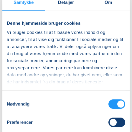
Samtykke
Detaljer
Om
Denne hjemmeside bruger cookies
Vi bruger cookies til at tilpasse vores indhold og
annoncer, til at vise dig funktioner til sociale medier og til
at analysere vores trafik. Vi deler også oplysninger om
PERMAKULTUR
din brug af vores hjemmeside med vores partnere inden
I
SANKETUR
HAVEN
for sociale medier, annonceringspartnere og
analysepartnere. Vores partnere kan kombinere disse
Ledige pladser
Ledige pladser
data med andre oplysninger, du har givet dem, eller som
lør. 19.09.2026, 13.30
søn. 06.09.2026, 10.00
de har indsamlet fra din brug af deres tjenester.
Orø
Holbæk
Cathrine Dolleris
Lenette Schunck Svendsen
Samtykkevalg
Nødvendig
Præferencer