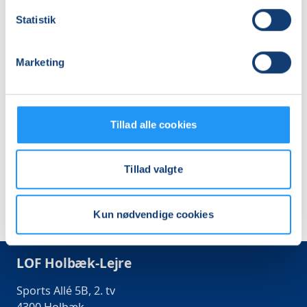
Statistik
SVAMPETUR
SVAMPETUR
Marketing
Ledige pladser
Ledige pladser
lør. 05.09.2026, 10.00
lør. 10.10.2026, 10.00
Tillad alle cookies
Hvalsø
Holbæk
Lenette Schunck Svendsen
Lenette Schunck Svendsen
Tillad valgte
Kun nødvendige cookies
LOF Holbæk-Lejre
Sports Allé 5B, 2. tv