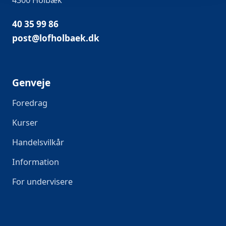
4300 Holbæk
40 35 99 86
post@lofholbaek.dk
Genveje
Foredrag
Kurser
Handelsvilkår
Information
For undervisere