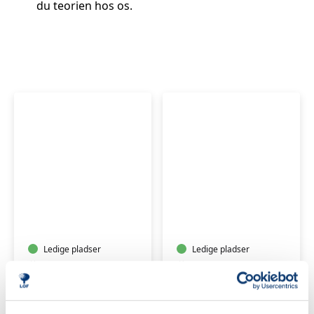
du teorien hos os.
DUELIGHED
JAGTTEGN
Ledige pladser
Ledige pladser
ons. 09.09.2026, 19.00
ons. 09.09.2026, 19.00
Holbæk
Holbæk
Bjarne Nielsen
Torben Krogh