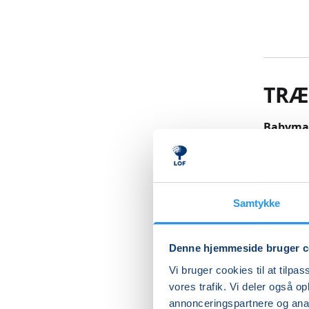
TRÆ
Babymas
På dette
til at t
første h
typiske 
Samtykke
ammeprob
gravidit
Denne hjemmeside bruger c
kropsbe
styrker s
Vi bruger cookies til at tilpas
enkelt 
vores trafik. Vi deler også 
inddrage
annonceringspartnere og anal