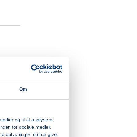
trygt rum
by. Den
ale om
Om
sutte- og
r
og
 et
 medier og til at analysere
v
nden for sociale medier,
raviditet
e oplysninger, du har givet