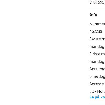
DKK 595
Info
Numme
462238
Første 
mandag 2
Sidste 
mandag 2
Antal m
6
mødeg
Adresse
LOF Holb
Se på ko