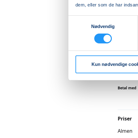
og fødse
dem, eller som de har indsaml
mavemusk
Marianne
Samtykkevalg
Nødvendig
fysiopil
behandli
Læs me
Kun nødvendige coo
Betal med
Priser
Almen