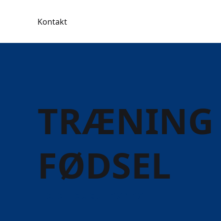
Kontakt
TRÆNING 
FØDSEL
Hold i dagtimerne