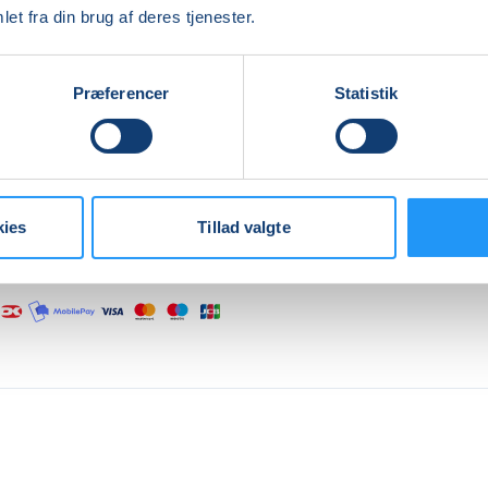
l, herunder bækkenbundens samspil med resten af kroppen
et fra din brug af deres tjenester.
ler (rectus diastase) samt arvæv efter kejsersnit. Undervi
 Bigom, som er uddannet osteopat, fysioterapeut og
Præferencer
Statistik
atesinstruktør. Der gives råd og vejledning, men ikke individ
ng.
re
kies
Tillad valgte
Indlæser frie pladser...