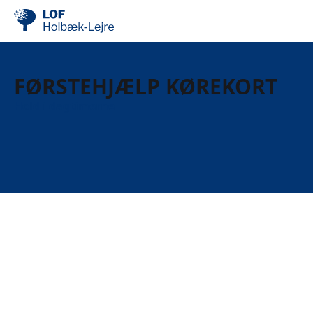
FØRSTEHJÆLP KØREKORT
Hold i dagtimerne