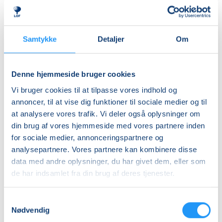
Priser
Samtykke
Detaljer
Om
Almen
DKK 595,00
Denne hjemmeside bruger cookies
Info
Vi bruger cookies til at tilpasse vores indhold og
annoncer, til at vise dig funktioner til sociale medier og til
Nummer
at analysere vores trafik. Vi deler også oplysninger om
462258A
din brug af vores hjemmeside med vores partnere inden
for sociale medier, annonceringspartnere og
Mødegang
analysepartnere. Vores partnere kan kombinere disse
søndag 08.11.2026, kl. 09.00 - 17.00
data med andre oplysninger, du har givet dem, eller som
Antal mødegange
de har indsamlet fra din brug af deres tjenester.
1
mødegang
Samtykkevalg
Adresse
Nødvendig
LOF Holbæk-Lejre, Sports Allè 5B, 2 TV, 4300
, Holbæk