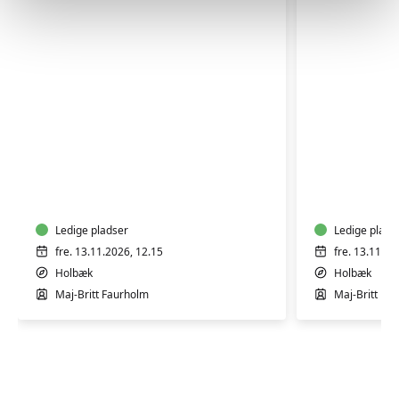
TRÆNING
TRÆNIN
EFTER
EFTER
FØDSEL
FØDSEL
Ledige pladser
Ledige plads
fre. 13.11.2026, 12.15
fre. 13.11.20
Holbæk
Holbæk
Maj-Britt Faurholm
Maj-Britt Fa