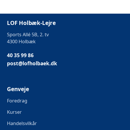
LOF Holbæk-Lejre
Sports Allé 5B, 2. tv
4300 Holbæk
40 35 99 86
post@lofholbaek.dk
Genveje
Foredrag
Kurser
Handelsvilkår