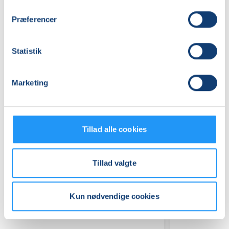
(Lokale 1)
Præferencer
Se på kort
Praktiske oplysninger
Statistik
Mødegange
Marketing
Tillad alle cookies
Tillad valgte
Relaterede hold
Kun nødvendige cookies