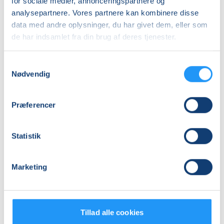
for sociale medier, annonceringspartnere og
DKK 395,00
analysepartnere. Vores partnere kan kombinere disse
data med andre oplysninger, du har givet dem, eller som
de har indsamlet fra din brug af deres tjenester.
Info
Nummer
Samtykkevalg
Nødvendig
462704
Mødegang
Præferencer
søndag 25.10.2026, kl. 09.00 - 14.00
Antal mødegange
Statistik
1
mødegang
Adresse
Marketing
LOF Holbæk-Lejre, Sports Allè 5B, 2 TV, 4300
, Holbæk
(Lokale 1)
Se på kort
Tillad alle cookies
Praktiske oplysninger