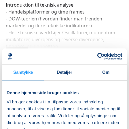
Introduktion til teknisk analyse
- Handelsplatformer og time frames
- DOW-teorien (hvordan finder man trenden i
markedet og flere tekniske indikatorer)
- Flere tekniske værktøjer Oscillatorer, momentum
indikatorer, divergens og reverse divergence,
fibonacci og dobbelttop
Læs mere
Samtykke
Detaljer
Om
Indlæser frie pladser...
Betal med
Denne hjemmeside bruger cookies
Vi bruger cookies til at tilpasse vores indhold og
annoncer, til at vise dig funktioner til sociale medier og til
Priser
at analysere vores trafik. Vi deler også oplysninger om
din brug af vores hjemmeside med vores partnere inden
Almen