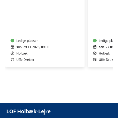
AKTIEKURSUS
AKTIEKU
Ledige pladser
Ledige plads
søn. 29.11.2026, 09.00
søn. 27.09.2
Holbæk
Holbæk
Uffe Dreiser
Uffe Dreiser
LOF Holbæk-Lejre