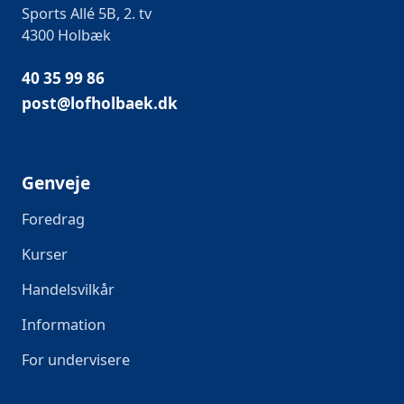
Sports Allé 5B, 2. tv
4300 Holbæk
40 35 99 86
post@lofholbaek.dk
Genveje
Foredrag
Kurser
Handelsvilkår
Information
For undervisere