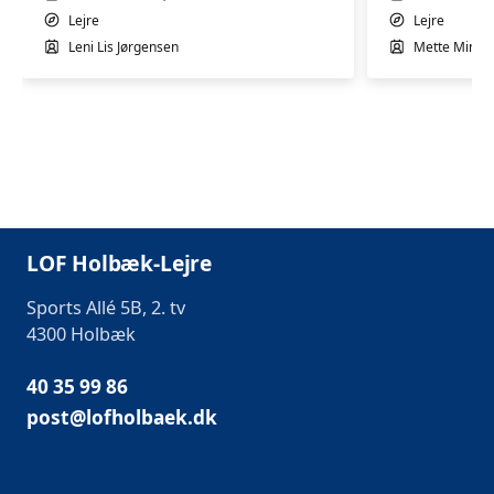
Lejre
Lejre
Leni Lis Jørgensen
Mette Minor
LOF Holbæk-Lejre
Sports Allé 5B, 2. tv
4300 Holbæk
40 35 99 86
post@lofholbaek.dk