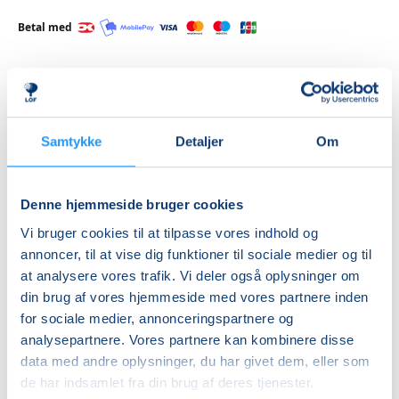
Betal med
Priser
Samtykke
Detaljer
Om
Hensyntagende
undervisning
DKK 880,00
Denne hjemmeside bruger cookies
Vi bruger cookies til at tilpasse vores indhold og
Info
annoncer, til at vise dig funktioner til sociale medier og til
at analysere vores trafik. Vi deler også oplysninger om
Nummer
din brug af vores hjemmeside med vores partnere inden
462290
for sociale medier, annonceringspartnere og
Første mødegang
analysepartnere. Vores partnere kan kombinere disse
data med andre oplysninger, du har givet dem, eller som
tirsdag 25.08.2026, kl. 12.55 - 13.40
de har indsamlet fra din brug af deres tjenester.
Sidste mødegang