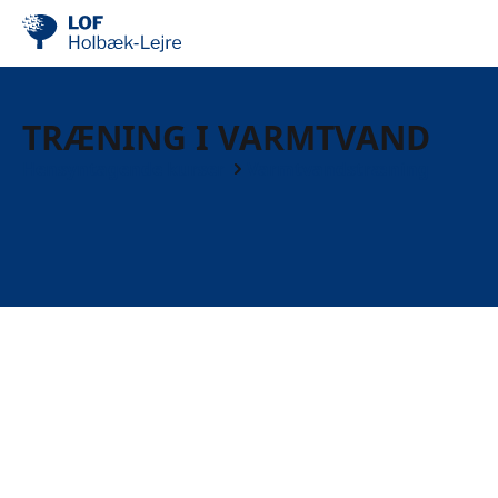
TRÆNING I VARMTVAND
Hensyntagende kurser
Varmtvandstræning