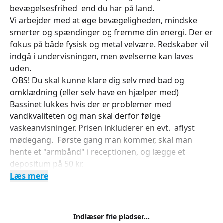
bevægelsesfrihed end du har på land.
Vi arbejder med at øge bevægeligheden, mindske
smerter og spændinger og fremme din energi. Der er
fokus på både fysisk og metal velvære. Redskaber vil
indgå i undervisningen, men øvelserne kan laves
uden.
OBS! Du skal kunne klare dig selv med bad og
omklædning (eller selv have en hjælper med)
Bassinet lukkes hvis der er problemer med
vandkvaliteten og man skal derfor følge
vaskeanvisninger. Prisen inkluderer en evt. aflyst
mødegang. Første gang man kommer, skal man
hente et "armbånd" i receptionen, og lægge et
depositum på 50 kr.
Læs mere
Indlæser frie pladser...