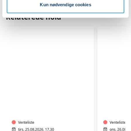
Kun nødvendige cookies
Relaterede hold
TRÆNING
TRÆNIN
I
I
VARMTVAND
VARMTV
Venteliste
Venteliste
tirs. 25.08.2026, 17.30
ons. 26.08.2