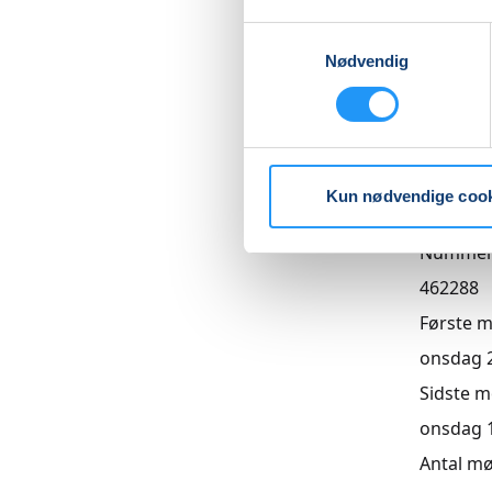
Samtykkevalg
Nødvendig
Priser
Hensynt
DKK 880
Kun nødvendige coo
Info
Numme
462288
Første 
onsdag 26
Sidste 
onsdag 16
Antal m