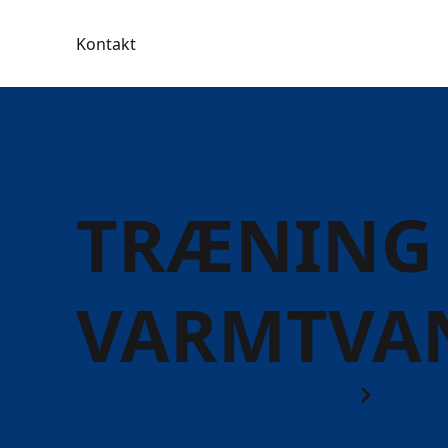
Kontakt
TRÆNING 
VARMTVA
Hensyntagende kurser
Varm