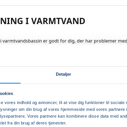
NING I VARMTVAND
i varmtvandsbassin er godt for dig, der har problemer med 
skler. Træning i vand er skånsom og vandets opdrift giver d
esfrihed end du har på land.
skal kunne klare dig selv med bad og omklædning (eller se
Detaljer
er med).
re
ookies
se vores indhold og annoncer, til at vise dig funktioner til sociale
Indlæser frie pladser...
oplysninger om din brug af vores hjemmeside med vores partnere i
ysepartnere. Vores partnere kan kombinere disse data med andr
et fra din brug af deres tjenester.