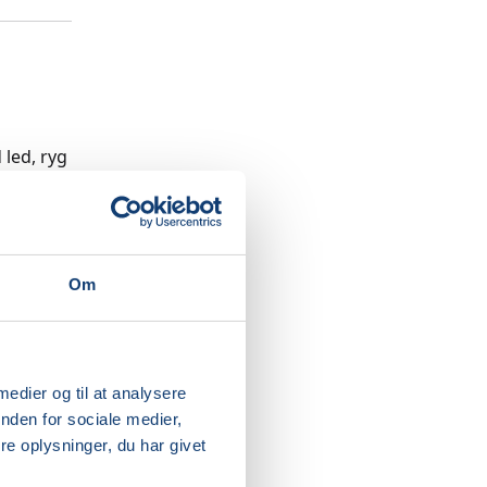
led, ryg
ig større
lv have
Om
 medier og til at analysere
nden for sociale medier,
e oplysninger, du har givet