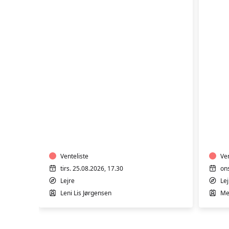
TRÆNING
TR
I
I
VARMTVAND
VA
Venteliste
Ven
tirs. 25.08.2026, 17.30
on
Lejre
Lej
Leni Lis Jørgensen
Me