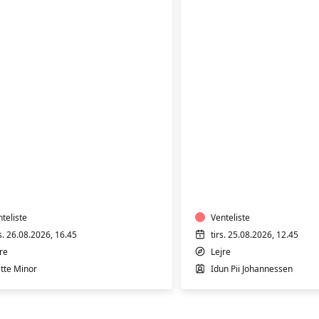
ÆNING
TRÆNING
I
RMTVAND
VARMTVAND
teliste
Venteliste
s. 26.08.2026, 16.45
tirs. 25.08.2026, 12.45
re
Lejre
tte Minor
Idun Pii Johannessen