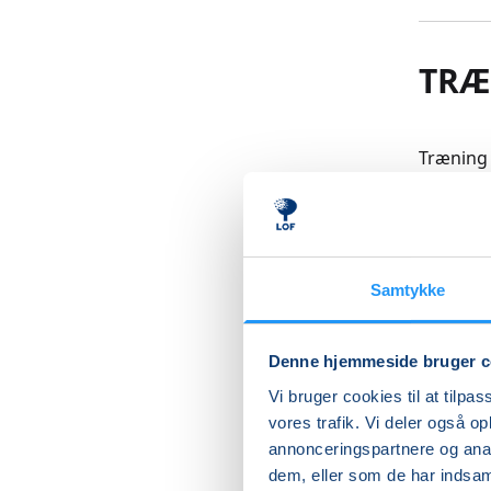
TRÆ
Træning 
eller mu
bevægels
OBS! Du 
en hjælp
Samtykke
Læs me
Denne hjemmeside bruger c
Vi bruger cookies til at tilpas
vores trafik. Vi deler også 
annonceringspartnere og anal
Betal med
dem, eller som de har indsaml