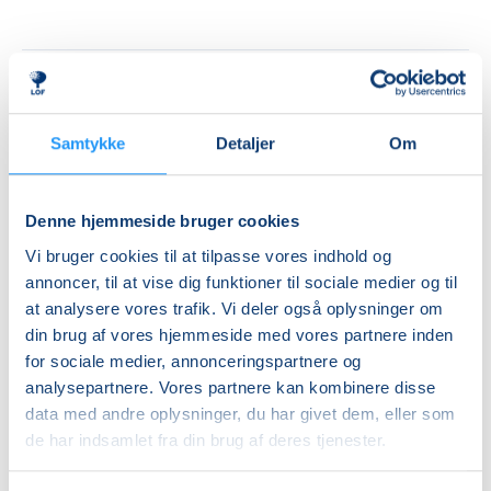
Priser
Hensyntagende
Samtykke
Detaljer
Om
undervisning
DKK 1.380,00
Denne hjemmeside bruger cookies
Info
Vi bruger cookies til at tilpasse vores indhold og
annoncer, til at vise dig funktioner til sociale medier og til
Nummer
at analysere vores trafik. Vi deler også oplysninger om
462145
din brug af vores hjemmeside med vores partnere inden
Første mødegang
for sociale medier, annonceringspartnere og
analysepartnere. Vores partnere kan kombinere disse
torsdag 27.08.2026, kl. 09.15 - 10.45
data med andre oplysninger, du har givet dem, eller som
Sidste mødegang
de har indsamlet fra din brug af deres tjenester.
torsdag 10.12.2026, kl. 09.15 - 10.45