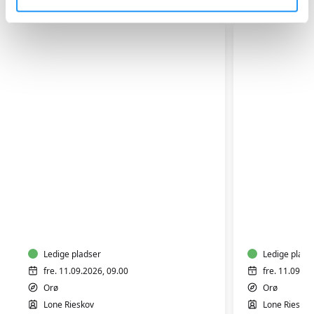
Relaterede hold
ORØ
ORØ
PILATES
PILATES
-
-
HENSYNTAGENDE
HENSYNT
Ledige pladser
Ledige plads
fre. 11.09.2026, 09.00
fre. 11.09.20
Orø
Orø
Lone Rieskov
Lone Rieskov