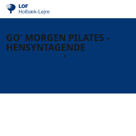
GO' MORGEN PILATES -
HENSYNTAGENDE
Hensyntagende kurser
Pilates