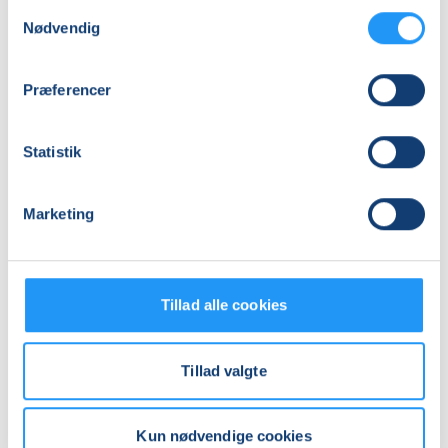
Antal mødegange
Samtykkevalg
Nødvendig
15
mødegange
Adresse
Præferencer
LOF Holbæk-Lejre, Sports Allè 5B, 2 TV, 4300
, Holbæk
(Lille yogasal)
Se på kort
Statistik
Praktiske oplysninger
Marketing
Mødegange
Tillad alle cookies
Tillad valgte
Kun nødvendige cookies