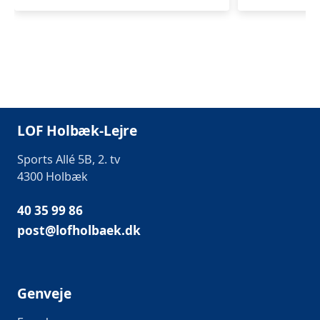
LOF Holbæk-Lejre
Sports Allé 5B, 2. tv
4300 Holbæk
40 35 99 86
post@lofholbaek.dk
Genveje