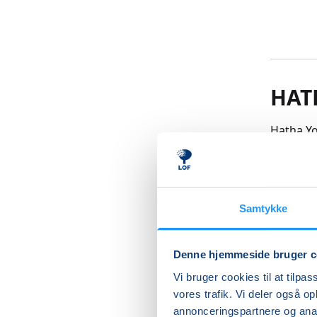
HAT
Hatha Yo
nuet og 
udgangsp
lette øv
Disse øv
Samtykke
dybereli
kropfors
Det er m
Denne hjemmeside bruger c
tilstede
Vi bruger cookies til at tilpas
aldre.
vores trafik. Vi deler også 
Læs me
annonceringspartnere og anal