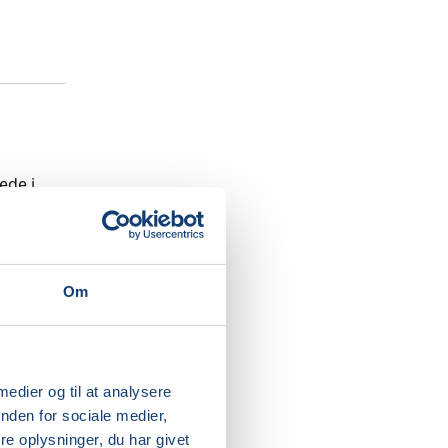
ede i
 tager
enkle
rlig del.
ner op i
Om
lance.
 at være
alle
 medier og til at analysere
nden for sociale medier,
e oplysninger, du har givet