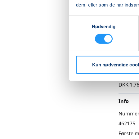
dem, eller som de har indsaml
Samtykkevalg
Nødvendig
Betal med
Priser
Kun nødvendige coo
Hensynt
DKK 1.76
Info
Numme
462175
Første 