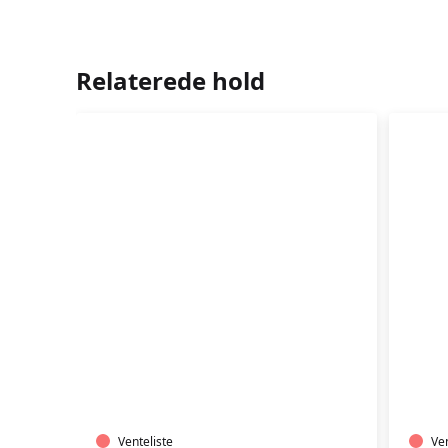
Relaterede hold
TRÆNING
TR
I
I
VARMTVAND
VA
Venteliste
Ven