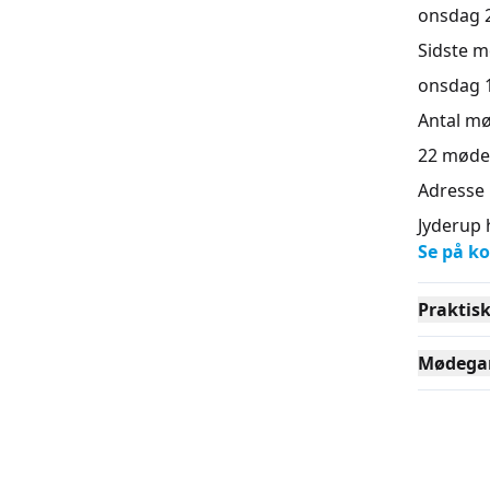
onsdag 26
Sidste 
onsdag 10
Antal m
22
møde
Adresse
Jyderup 
Se på ko
Praktis
Mødega