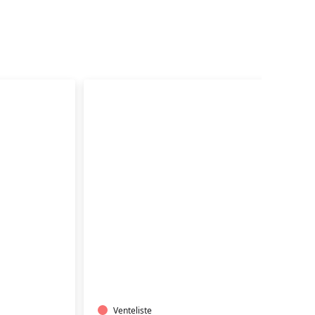
TRÆNING
I
VARMTVAND
Venteliste