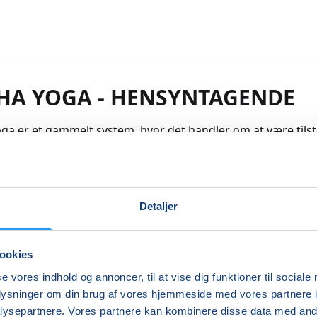
HA YOGA - HENSYNTAGENDE
ga er et gammelt system, hvor det handler om at være tilst
derved åbne op for sine indre ressourcer og muligheder. Vi
unkt i kroppen som en helhed, som vi vil gennemgå med 
elser, hvor koncentration og åndedrættet indgår som en natu
elser som både er styrkende og smidiggørende, og som løs
Detaljer
ggende muskulaturer, bygger kroppen op og fremmer din
tåelse, hvorved du finder tilbage til din egen indre ro og ba
ere processen, end målet der er vigtigt, da det handler om,
ookies
 og derved føle, opleve og lære. Yoga for kvinder og mænd i 
se vores indhold og annoncer, til at vise dig funktioner til sociale
oplysninger om din brug af vores hjemmeside med vores partnere i
re
ysepartnere. Vores partnere kan kombinere disse data med andr