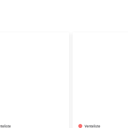
ÆNING
TRÆNING
I
RMTVAND
VARMTVAND
teliste
Venteliste