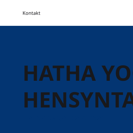
Kontakt
HATHA YO
HENSYNT
Hensyntagende kurser