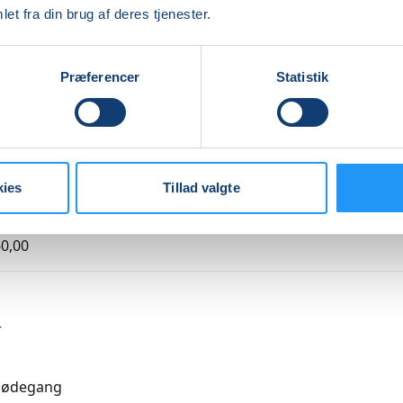
et fra din brug af deres tjenester.
Indlæser frie pladser...
Præferencer
Statistik
kies
Tillad valgte
agende undervisning
0,00
r
mødegang