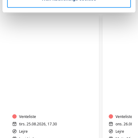
Relaterede hold
TRÆNING
TRÆNIN
I
I
VARMTVAND
VARMTV
Venteliste
Venteliste
tirs. 25.08.2026, 17.30
ons. 26.08.2
Lejre
Lejre