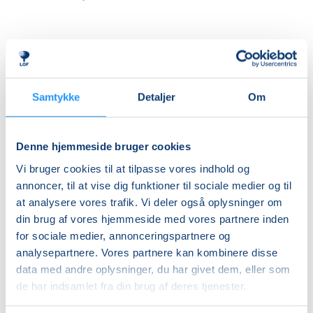
Priser
Hensyntagende
Samtykke
Detaljer
Om
undervisning
DKK 1.290,00
Denne hjemmeside bruger cookies
Info
Vi bruger cookies til at tilpasse vores indhold og
annoncer, til at vise dig funktioner til sociale medier og til
Nummer
at analysere vores trafik. Vi deler også oplysninger om
462170
din brug af vores hjemmeside med vores partnere inden
for sociale medier, annonceringspartnere og
Første mødegang
analysepartnere. Vores partnere kan kombinere disse
torsdag 03.09.2026, kl. 11.00 - 12.30
data med andre oplysninger, du har givet dem, eller som
Sidste mødegang
de har indsamlet fra din brug af deres tjenester.
torsdag 10.12.2026, kl. 11.00 - 12.30