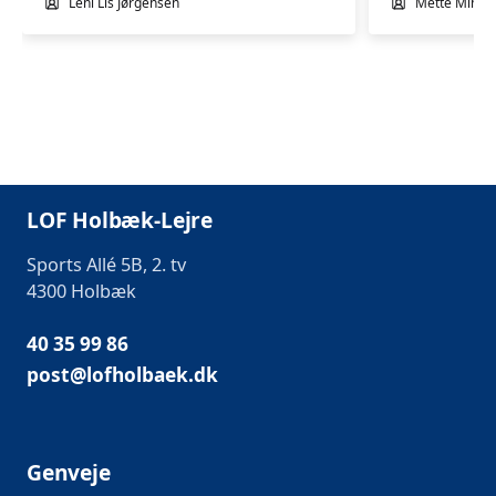
Leni Lis Jørgensen
Mette Minor
LOF Holbæk-Lejre
Sports Allé 5B, 2. tv
4300 Holbæk
40 35 99 86
post@lofholbaek.dk
Genveje