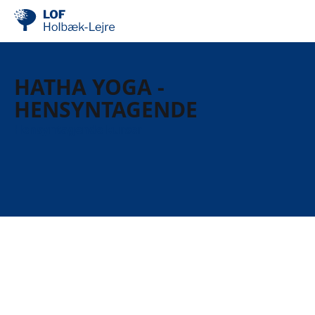
HATHA YOGA -
HENSYNTAGENDE
Hensyntagende kurser