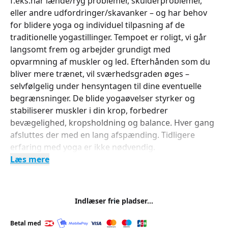
f.eks.har lænde/ryg problemer, skulderproblemer,
eller andre udfordringer/skavanker – og har behov
for blidere yoga og individuel tilpasning af de
traditionelle yogastillinger. Tempoet er roligt, vi går
langsomt frem og arbejder grundigt med
opvarmning af muskler og led. Efterhånden som du
bliver mere trænet, vil sværhedsgraden øges –
selvfølgelig under hensyntagen til dine eventuelle
begrænsninger. De blide yogaøvelser styrker og
stabiliserer muskler i din krop, forbedrer
bevægelighed, kropsholdning og balance. Hver gang
afsluttes der med en lang afspænding. Tidligere
erfaring med yoga er ikke nødvendig.
Læs mere
Indlæser frie pladser...
Betal med