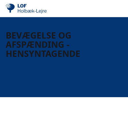
BEVÆGELSE OG
AFSPÆNDING -
HENSYNTAGENDE
Hensyntagende kurser