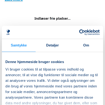
Indlæser frie pladser...
Betal med
Samtykke
Detaljer
Om
Priser
Hensyntagende
Denne hjemmeside bruger cookies
undervisning
Vi bruger cookies til at tilpasse vores indhold og
DKK 1.240,00
annoncer, til at vise dig funktioner til sociale medier og til
at analysere vores trafik. Vi deler også oplysninger om
din brug af vores hjemmeside med vores partnere inden
Info
for sociale medier, annonceringspartnere og
Nummer
analysepartnere. Vores partnere kan kombinere disse
data med andre oplysninger, du har givet dem, eller som
462254