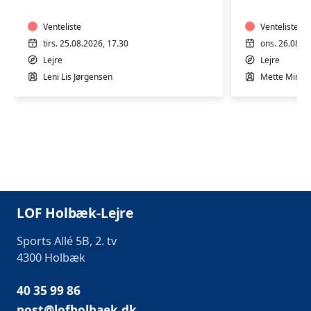
VARMTVAND
VARMTV
Venteliste
Venteliste
tirs. 25.08.2026, 17.30
ons. 26.08.2
Lejre
Lejre
Leni Lis Jørgensen
Mette Minor
LOF Holbæk-Lejre
Sports Allé 5B, 2. tv
4300 Holbæk
40 35 99 86
post@lofholbaek.dk