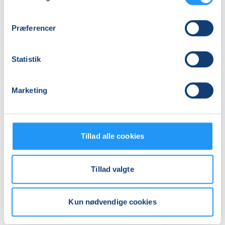
Adresse
Kulturkasernen, Kasernevej 43, 4300
, Holbæk
Præferencer
(Cafeen)
Se på kort
Statistik
Praktiske oplysninger
Marketing
Mødegange
Tillad alle cookies
Tillad valgte
Relaterede hold
Kun nødvendige cookies