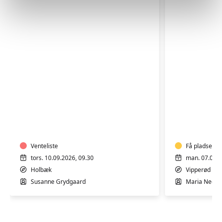
SENIORHØJSKOLE
SENIORH
HOLBÆK
VIPPERØ
-
-
TORSDAG
MANDAG
Venteliste
Få pladser
tors. 10.09.2026, 09.30
man. 07.09.2
Holbæk
Vipperød
Susanne Grydgaard
Maria Neess