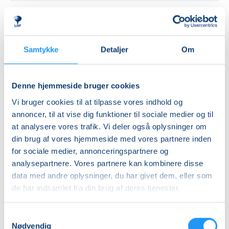
Priser
Almen
Samtykke
Detaljer
Om
DKK 1.100,00
Info
Denne hjemmeside bruger cookies
Nummer
Vi bruger cookies til at tilpasse vores indhold og
annoncer, til at vise dig funktioner til sociale medier og til
462801
at analysere vores trafik. Vi deler også oplysninger om
Første mødegang
din brug af vores hjemmeside med vores partnere inden
tirsdag 08.09.2026, kl. 09.30 - 12.30
for sociale medier, annonceringspartnere og
analysepartnere. Vores partnere kan kombinere disse
Sidste mødegang
data med andre oplysninger, du har givet dem, eller som
tirsdag 10.11.2026, kl. 09.30 - 12.30
de har indsamlet fra din brug af deres tjenester.
Antal mødegange
9
mødegange
Samtykkevalg
Nødvendig