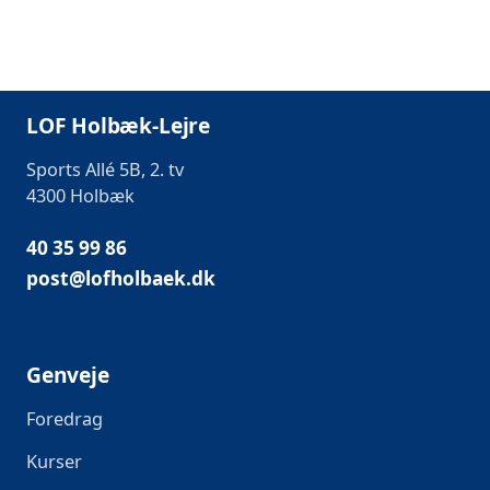
LOF Holbæk-Lejre
Sports Allé 5B, 2. tv
4300 Holbæk
40 35 99 86
post@lofholbaek.dk
Genveje
Foredrag
Kurser