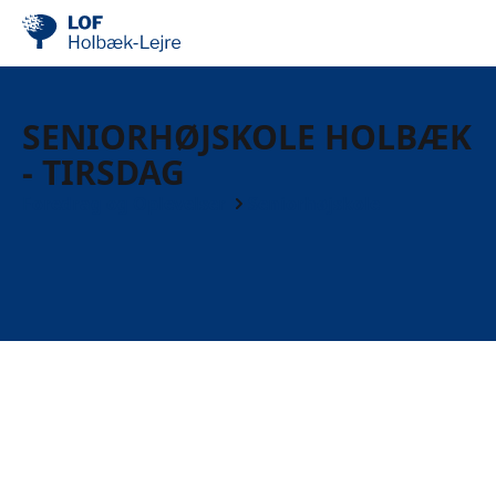
SENIORHØJSKOLE HOLBÆK
- TIRSDAG
Foredrag og Oplevelser
Seniorhøjskole