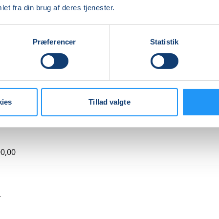
re
et fra din brug af deres tjenester.
Præferencer
Statistik
Indlæser frie pladser...
kies
Tillad valgte
0,00
r