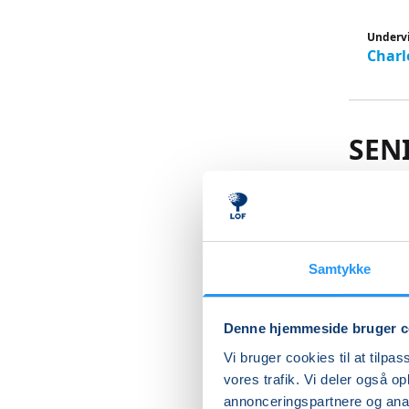
Underv
Charl
SEN
ONS
9 oplyse
et hygge
Samtykke
med sang
.Emnerne
Denne hjemmeside bruger c
litteratu
mødet me
Vi bruger cookies til at tilpas
og fornø
vores trafik. Vi deler også 
annonceringspartnere og anal