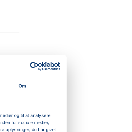
er del af
Om
dledes
ffepause.
n er
t synge
 medier og til at analysere
nden for sociale medier,
e oplysninger, du har givet