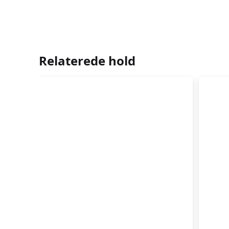
Relaterede hold
SENIORHØJSKOLE
SEN
HOLBÆK
HO
-
-
TORSDAG
TIR