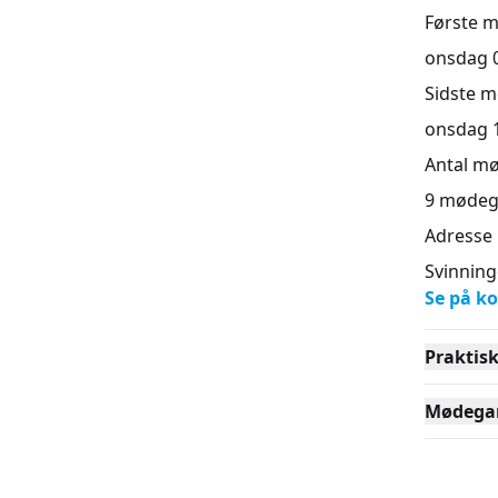
Første 
onsdag 09
Sidste 
onsdag 11
Antal m
9
mødeg
Adresse
Svinning
Se på ko
Praktis
Mødega