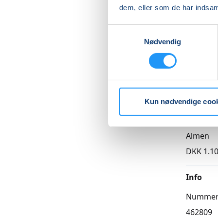
Læs me
dem, eller som de har indsaml
Samtykkevalg
Nødvendig
Betal med
Kun nødvendige coo
Priser
Almen
DKK 1.10
Info
Numme
462809